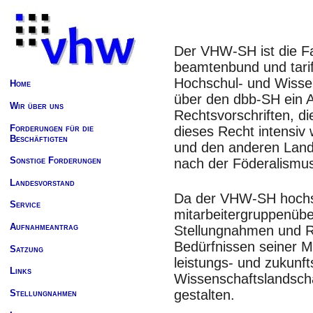
Der VHW-SH ist die F
beamtenbund und tarif
Hochschul- und Wissen
Home
über den dbb-SH ein 
Wir über uns
Rechtsvorschriften, di
Forderungen für die
dieses Recht intensi
Beschäftigten
und den anderen Land
Sonstige Forderungen
nach der Föderalismusr
Landesvorstand
Da der VHW-SH hochs
Service
mitarbeitergruppenüberg
Aufnahmeantrag
Stellungnahmen und Re
Bedürfnissen seiner Mi
Satzung
leistungs- und zukunf
Links
Wissenschaftslandscha
gestalten.
Stellungnahmen