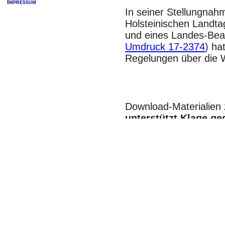
Impressum
In seiner Stellungna
Holsteinischen Landt
und eines Landes-Be
Umdruck 17-2374
) ha
Regelungen über die 
Download-Materialien 
unterstützt Klage g
Besoldung (Udo Re
Synopse zur vorgesc
Besoldungsgesetzes:
2023-09-18-Vorschla
Begründung zur vorge
2023-10-04-W-Besold